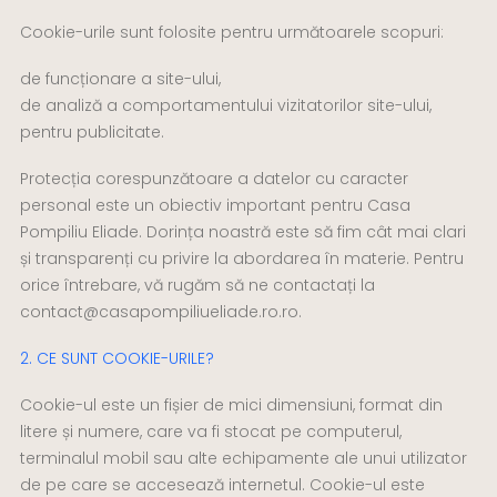
O
R
I
C
Cookie-urile sunt folosite pentru următoarele scopuri:
de funcționare a site-ului,
de analiză a comportamentului vizitatorilor site-ului,
pentru publicitate.
Protecția corespunzătoare a datelor cu caracter
personal este un obiectiv important pentru Casa
Pompiliu Eliade. Dorința noastră este să fim cât mai clari
și transparenți cu privire la abordarea în materie. Pentru
orice întrebare, vă rugăm să ne contactați la
contact@casapompiliueliade.ro.ro.
2. CE SUNT COOKIE-URILE?
Cookie-ul este un fișier de mici dimensiuni, format din
litere și numere, care va fi stocat pe computerul,
terminalul mobil sau alte echipamente ale unui utilizator
de pe care se accesează internetul. Cookie-ul este