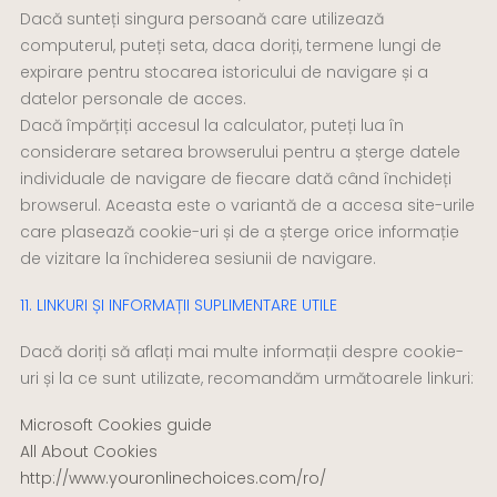
Dacă sunteți singura persoană care utilizează
computerul, puteți seta, daca doriți, termene lungi de
expirare pentru stocarea istoricului de navigare și a
datelor personale de acces.
Dacă împărțiți accesul la calculator, puteți lua în
considerare setarea browserului pentru a șterge datele
individuale de navigare de fiecare dată când închideți
browserul. Aceasta este o variantă de a accesa site-urile
care plasează cookie-uri și de a șterge orice informație
de vizitare la închiderea sesiunii de navigare.
11. LINKURI ȘI INFORMAȚII SUPLIMENTARE UTILE
Dacă doriți să aflați mai multe informații despre cookie-
uri și la ce sunt utilizate, recomandăm următoarele linkuri:
Microsoft Cookies guide
All About Cookies
http://www.youronlinechoices.com/ro/